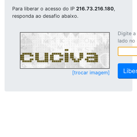
Para liberar o acesso
do IP
216.73.216.180
,
responda ao desafio abaixo.
Digite 
lado no
[trocar imagem]