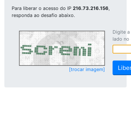
Para liberar o acesso
do IP
216.73.216.156
,
responda ao desafio abaixo.
Digite 
lado no
[trocar imagem]