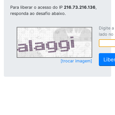
Para liberar o acesso
do IP
216.73.216.136
,
responda ao desafio abaixo.
Digite 
lado no
[trocar imagem]