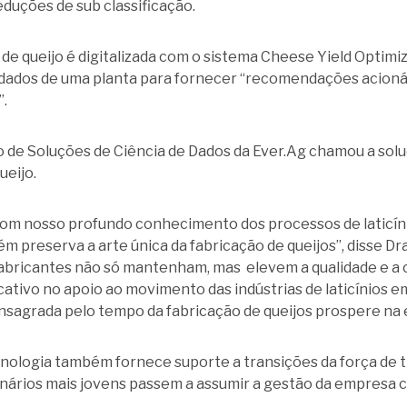
duções de sub classificação.
de queijo é digitalizada com o sistema Cheese Yield Optimi
s dados de uma planta para fornecer “recomendações acion
”.
 de Soluções de Ciência de Dados da Ever.Ag chamou a sol
ueijo.
com nosso profundo conhecimento dos processos de laticín
 preserva a arte única da fabricação de queijos”, disse Dra
 fabricantes não só mantenham, mas elevem a qualidade e a 
ativo no apoio ao movimento das indústrias de laticínios em
consagrada pelo tempo da fabricação de queijos prospere n
nologia também fornece suporte a transições da força de t
nários mais jovens passem a assumir a gestão da empresa