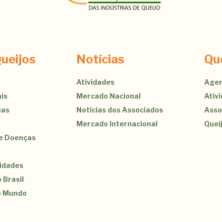
ueijos
Notícias
Qu
Atividades
Agen
is
Mercado Nacional
Ativ
cas
Notícias dos Associados
Asso
Mercado Internacional
Quei
de Doenças
sidades
 Brasil
o Mundo