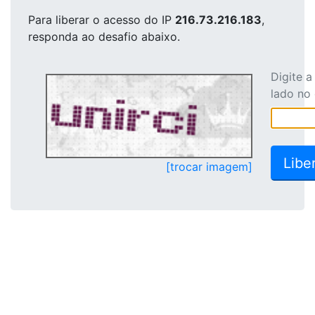
Para liberar o acesso
do IP
216.73.216.183
,
responda ao desafio abaixo.
Digite 
lado no
[trocar imagem]