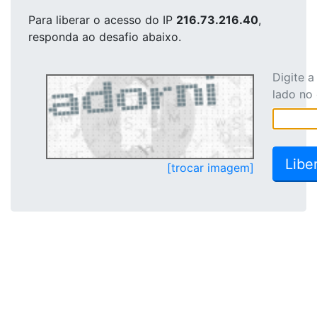
Para liberar o acesso
do IP
216.73.216.40
,
responda ao desafio abaixo.
Digite 
lado no
[trocar imagem]