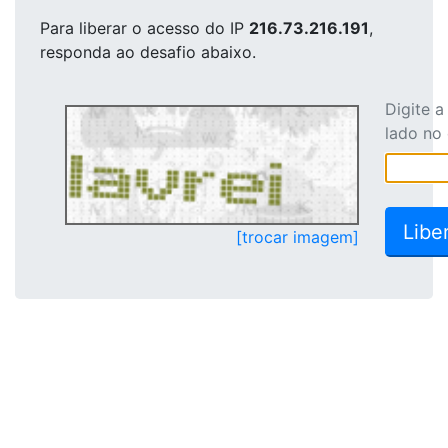
Para liberar o acesso
do IP
216.73.216.191
,
responda ao desafio abaixo.
Digite 
lado no
[trocar imagem]