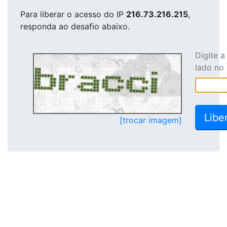
Para liberar o acesso
do IP
216.73.216.215
,
responda ao desafio abaixo.
Digite 
lado no
[trocar imagem]