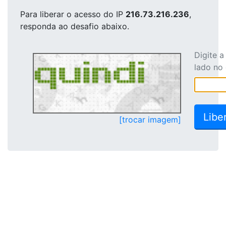
Para liberar o acesso
do IP
216.73.216.236
,
responda ao desafio abaixo.
Digite 
lado no
[trocar imagem]