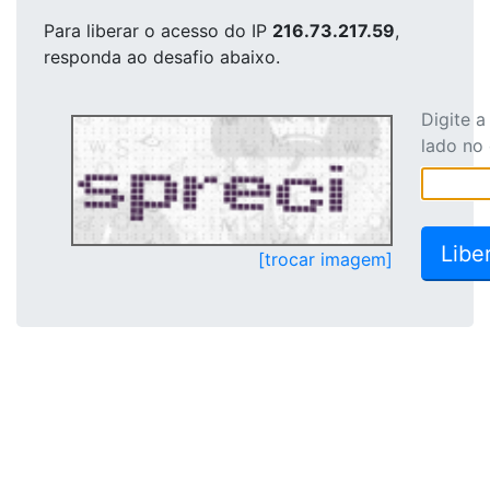
Para liberar o acesso
do IP
216.73.217.59
,
responda ao desafio abaixo.
Digite 
lado no
[trocar imagem]