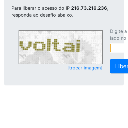
Para liberar o acesso
do IP
216.73.216.236
,
responda ao desafio abaixo.
Digite 
lado no
[trocar imagem]