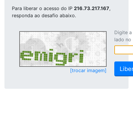
Para liberar o acesso
do IP
216.73.217.167
,
responda ao desafio abaixo.
Digite 
lado no
[trocar imagem]