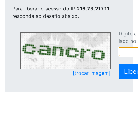
Para liberar o acesso
do IP
216.73.217.11
,
responda ao desafio abaixo.
Digite 
lado no
[trocar imagem]