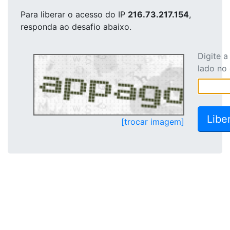
Para liberar o acesso
do IP
216.73.217.154
,
responda ao desafio abaixo.
Digite 
lado no
[trocar imagem]