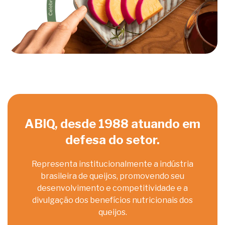
ABIQ, desde 1988 atuando em
defesa do setor.
Representa institucionalmente a indústria
brasileira de queijos, promovendo seu
desenvolvimento e competitividade e a
divulgação dos benefícios nutricionais dos
queijos.