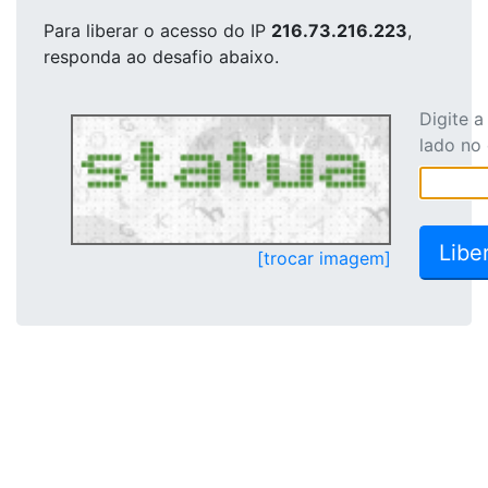
Para liberar o acesso
do IP
216.73.216.223
,
responda ao desafio abaixo.
Digite 
lado no
[trocar imagem]