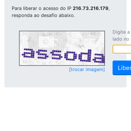
Para liberar o acesso
do IP
216.73.216.179
,
responda ao desafio abaixo.
Digite 
lado no
[trocar imagem]