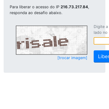
Para liberar o acesso
do IP
216.73.217.84
,
responda ao desafio abaixo.
Digite 
lado no
[trocar imagem]