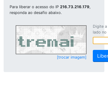
Para liberar o acesso
do IP
216.73.216.179
,
responda ao desafio abaixo.
Digite 
lado no
[trocar imagem]