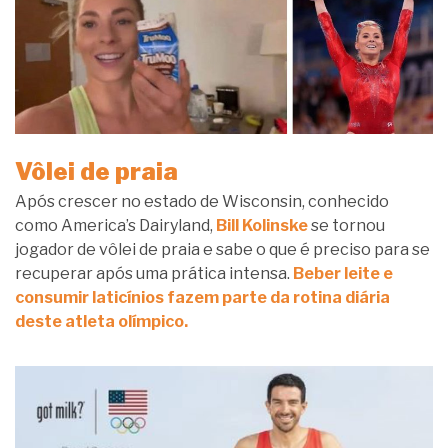
Vôlei de praia
Após crescer no estado de Wisconsin, conhecido
como America’s Dairyland,
Bill Kolinske
se tornou
jogador de vôlei de praia e sabe o que é preciso para se
recuperar após uma prática intensa.
Beber leite e
consumir laticínios fazem parte da rotina diária
deste atleta olímpico.