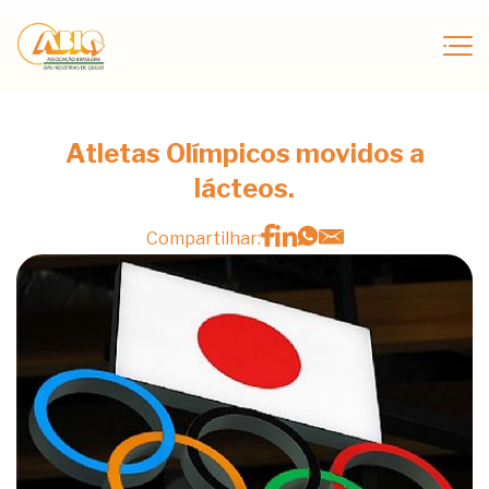
Atletas Olímpicos movidos a
lácteos.
Compartilhar: