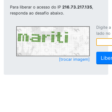
Para liberar o acesso
do IP
216.73.217.135
,
responda ao desafio abaixo.
Digite 
lado no
[trocar imagem]