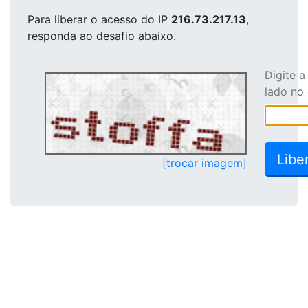
Para liberar o acesso
do IP
216.73.217.13
,
responda ao desafio abaixo.
Digite 
lado no
[trocar imagem]