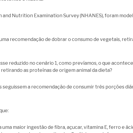
h and Nutrition Examination Survey (NHANES), foram modela
 uma recomendação de dobrar o consumo de vegetais, retir
osse reduzido no cenário 1, como prevíamos, o que acontec
retirando as proteínas de origem animal da dieta?
s seguissem a recomendação de consumir três porções diár
que:
uma maior ingestão de fibra, açucar, vitamina E, ferro e áci