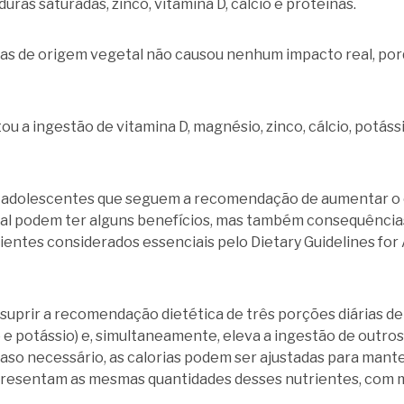
ras saturadas, zinco, vitamina D, cálcio e proteínas.
s de origem vegetal não causou nenhum impacto real, porq
a ingestão de vitamina D, magnésio, zinco, cálcio, potássio
 adolescentes que seguem a recomendação de aumentar o
mal podem ter alguns benefícios, mas também consequências
ientes considerados essenciais pelo Dietary Guidelines for 
 suprir a recomendação dietética de três porções diárias 
io e potássio) e, simultaneamente, eleva a ingestão de out
so necessário, as calorias podem ser ajustadas para manter
presentam as mesmas quantidades desses nutrientes, com 