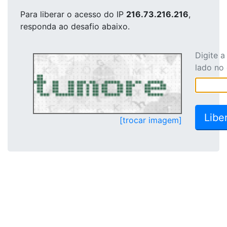
Para liberar o acesso
do IP
216.73.216.216
,
responda ao desafio abaixo.
Digite 
lado no
[trocar imagem]