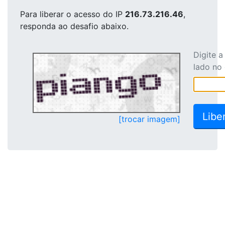
Para liberar o acesso
do IP
216.73.216.46
,
responda ao desafio abaixo.
Digite 
lado no
[trocar imagem]