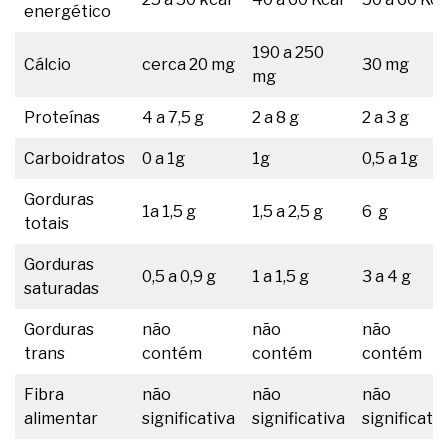
energético
190 a 250
Cálcio
cerca 20 mg
30 mg
mg
Proteínas
4 a 7,5 g
2 a 8 g
2 a 3 g
Carboidratos
0 a 1g
1g
0,5 a 1g
Gorduras
1a 1,5 g
1,5 a 2,5 g
6 g
totais
Gorduras
0,5 a 0,9 g
1 a 1,5 g
3 a 4 g
saturadas
Gorduras
não
não
não
trans
contém
contém
contém
Fibra
não
não
não
alimentar
significativa
significativa
significativ