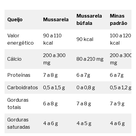
Mussarela
Minas
Queijo
Mussarela
búfala
padrão
Valor
90 a 110
100 a 120
90 kcal
energético
kcal
kcal
200 a 300
200 a 300
Cálcio
80 a 210 mg
mg
mg
Proteínas
7 a 8 g
6 a 7g
6 a 7g
Carboidratos
0,5 a 1,5 g
0 a 0,8 g
0,5 a 1,2 g
Gorduras
6 a 8 g
7 a 8 g
7 a 9 g
totais
Gorduras
4 a 6 g
4 a 5 g
4 a 6 g
saturadas