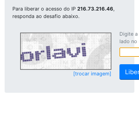
Para liberar o acesso
do IP
216.73.216.46
,
responda ao desafio abaixo.
Digite 
lado no
[trocar imagem]