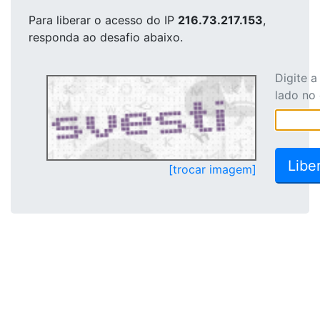
Para liberar o acesso
do IP
216.73.217.153
,
responda ao desafio abaixo.
Digite 
lado no
[trocar imagem]