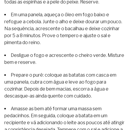
todas as espinhas e a pele do peixe. Reserve.
Em uma panela, aqueça o óleo em fogo baixo e
refogue a cebola. Junte o alho e deixe dourar um pouco.
Na sequência, acrescente o bacalhau e deixe cozinhar
por 5 a 8 minutos. Prove o tempero e ajuste o sal e
pimenta do reino.
Desligue o fogo e acrescente o cheiro verde. Misture
bem e reserve.
Prepare o purê: coloque as batatas com casca em
uma panela, cubra com água e leve ao fogo para
cozinhar. Depois de bem macias, escorra a água e
descasque-as ainda quente com cuidado.
Amasse as bem até formar uma massa sem
pedacinhos. Em seguida, coloque a batata em um
recipiente e vá adicionando o leite aos poucos até atingir
a consistência desejada. Tempere com o sal e adicione a