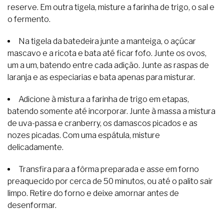
reserve. Em outra tigela, misture a farinha de trigo, o sal e
o fermento.
Na tigela da batedeira junte a manteiga, o açúcar
mascavo e a ricota e bata até ficar fofo. Junte os ovos,
um a um, batendo entre cada adição. Junte as raspas de
laranja e as especiarias e bata apenas para misturar.
Adicione à mistura a farinha de trigo em etapas,
batendo somente até incorporar. Junte à massa a mistura
de uva-passa e cranberry, os damascos picados e as
nozes picadas. Com uma espátula, misture
delicadamente.
Transfira para a fôrma preparada e asse em forno
preaquecido por cerca de 50 minutos, ou até o palito sair
limpo. Retire do forno e deixe amornar antes de
desenformar.