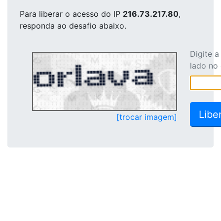
Para liberar o acesso
do IP
216.73.217.80
,
responda ao desafio abaixo.
Digite 
lado no
[trocar imagem]