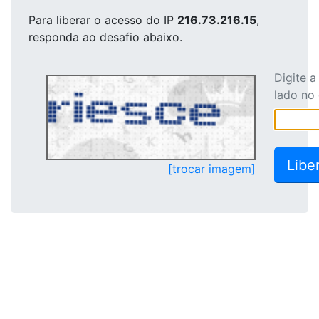
Para liberar o acesso
do IP
216.73.216.15
,
responda ao desafio abaixo.
Digite 
lado no
[trocar imagem]