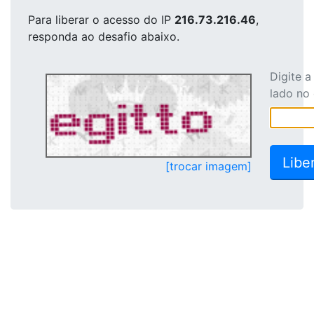
Para liberar o acesso
do IP
216.73.216.46
,
responda ao desafio abaixo.
Digite 
lado no
[trocar imagem]