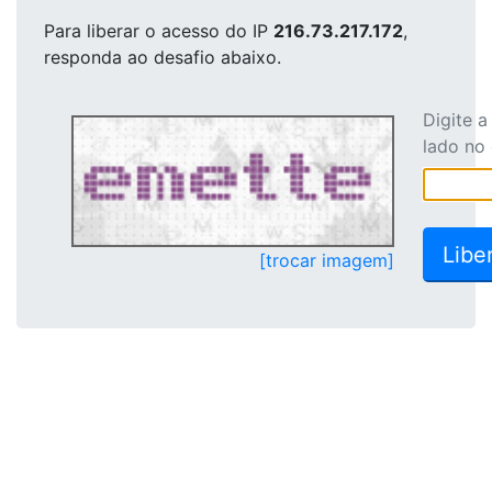
Para liberar o acesso
do IP
216.73.217.172
,
responda ao desafio abaixo.
Digite 
lado no
[trocar imagem]