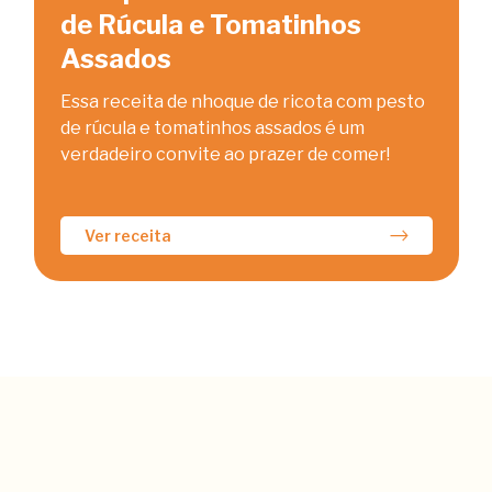
de Rúcula e Tomatinhos
Assados
Essa receita de nhoque de ricota com pesto
de rúcula e tomatinhos assados é um
verdadeiro convite ao prazer de comer!
Ver receita