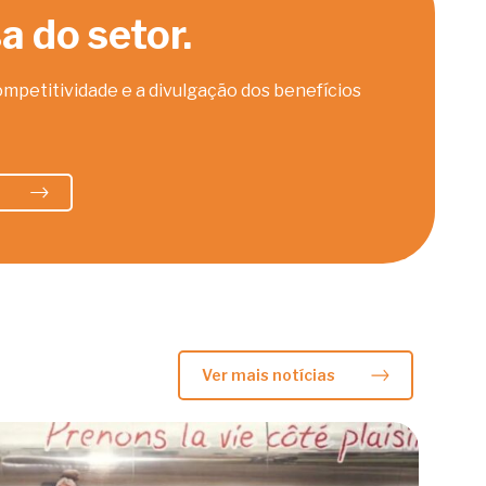
 do setor.
mpetitividade e a divulgação dos benefícios
Ver mais notícias