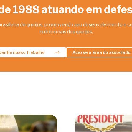
de 1988 atuando em defesa
brasileira de queijos, promovendo seu desenvolvimento e co
nutricionais dos queijos.
anhe nosso trabalho
Acesse a área do associado