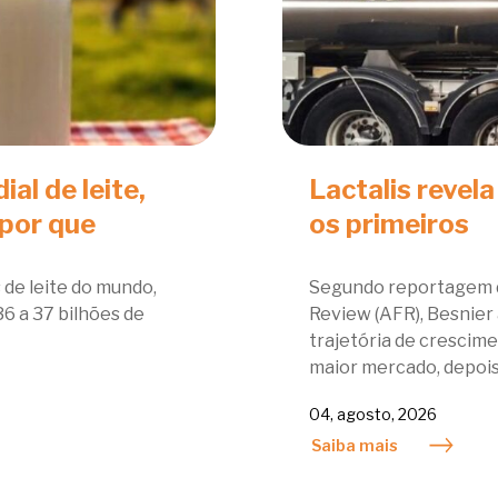
al de leite,
Lactalis revela
 por que
os primeiros
 de leite do mundo,
Segundo reportagem do
 a 37 bilhões de
Review (AFR), Besnier 
trajetória de crescime
maior mercado, depois 
04, agosto, 2026
Saiba mais