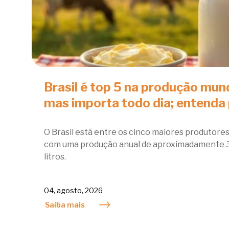
Brasil é top 5 na produção mundi
mas importa todo dia; entenda
O Brasil está entre os cinco maiores produtores
com uma produção anual de aproximadamente 36
litros.
04, agosto, 2026
Saiba mais