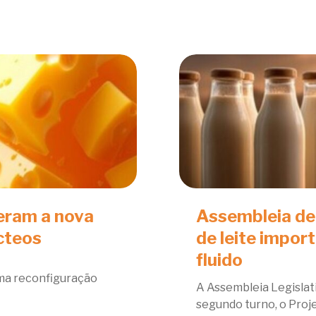
deram a nova
Assembleia de
cteos
de leite impor
fluido
uma reconfiguração
A Assembleia Legislat
segundo turno, o Proje