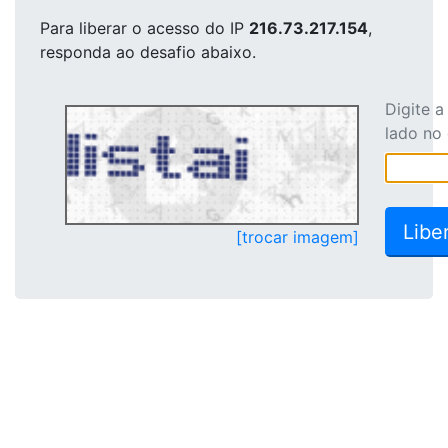
Para liberar o acesso
do IP
216.73.217.154
,
responda ao desafio abaixo.
Digite 
lado no
[trocar imagem]