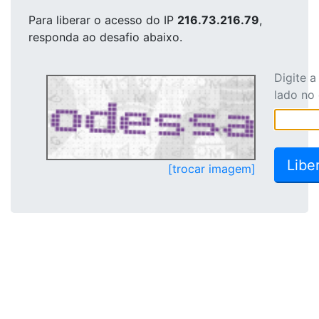
Para liberar o acesso
do IP
216.73.216.79
,
responda ao desafio abaixo.
Digite 
lado no
[trocar imagem]