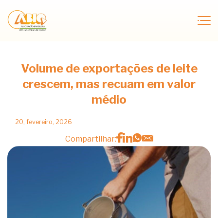
Volume de exportações de leite
crescem, mas recuam em valor
médio
20, fevereiro, 2026
Compartilhar: