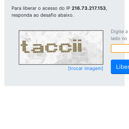
Para liberar o acesso
do IP
216.73.217.153
,
responda ao desafio abaixo.
Digite 
lado no
[trocar imagem]