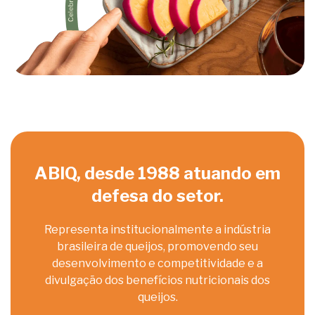
ABIQ, desde 1988 atuando em
defesa do setor.
Representa institucionalmente a indústria
brasileira de queijos, promovendo seu
desenvolvimento e competitividade e a
divulgação dos benefícios nutricionais dos
queijos.