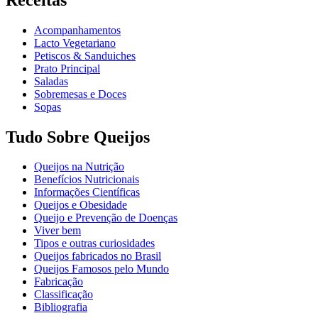
Acompanhamentos
Lacto Vegetariano
Petiscos & Sanduiches
Prato Principal
Saladas
Sobremesas e Doces
Sopas
Tudo Sobre Queijos
Queijos na Nutrição
Benefícios Nutricionais
Informações Científicas
Queijos e Obesidade
Queijo e Prevenção de Doenças
Viver bem
Tipos e outras curiosidades
Queijos fabricados no Brasil
Queijos Famosos pelo Mundo
Fabricação
Classificação
Bibliografia