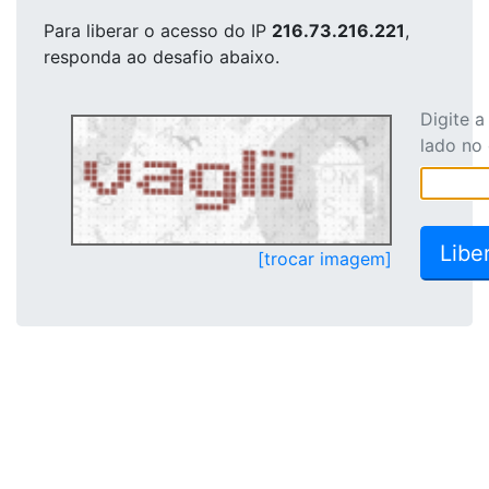
Para liberar o acesso
do IP
216.73.216.221
,
responda ao desafio abaixo.
Digite 
lado no
[trocar imagem]