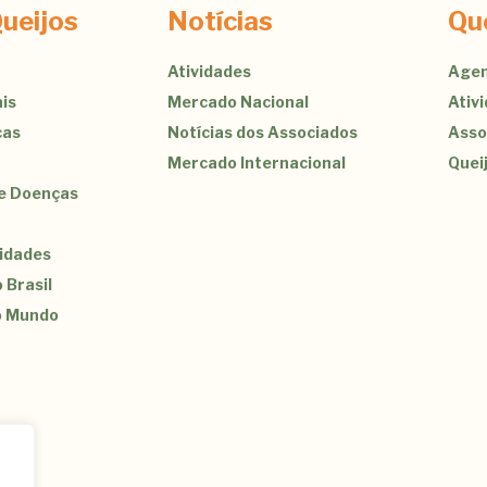
ueijos
Notícias
Qu
Atividades
Agen
is
Mercado Nacional
Ativ
cas
Notícias dos Associados
Asso
Mercado Internacional
Quei
de Doenças
sidades
 Brasil
o Mundo