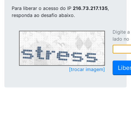
Para liberar o acesso
do IP
216.73.217.135
,
responda ao desafio abaixo.
Digite 
lado no
[trocar imagem]