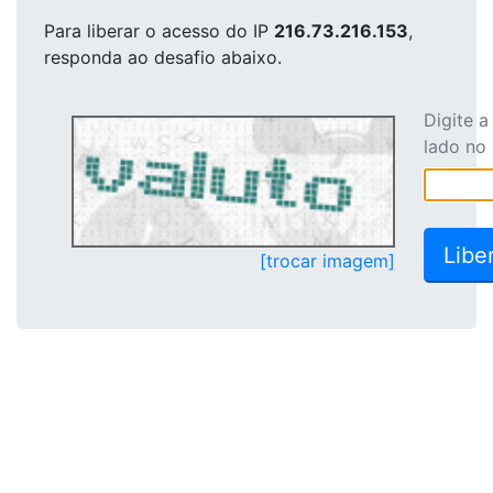
Para liberar o acesso
do IP
216.73.216.153
,
responda ao desafio abaixo.
Digite 
lado no
[trocar imagem]