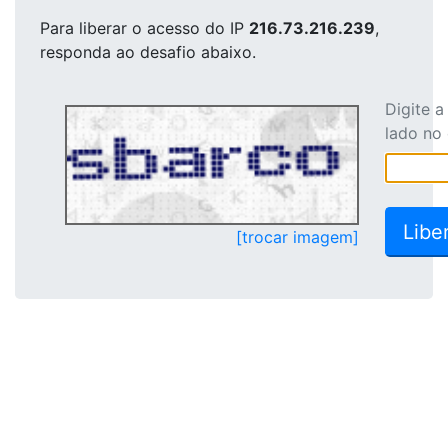
Para liberar o acesso
do IP
216.73.216.239
,
responda ao desafio abaixo.
Digite 
lado no
[trocar imagem]