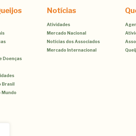
ueijos
Notícias
Qu
Atividades
Agen
is
Mercado Nacional
Ativ
cas
Notícias dos Associados
Asso
Mercado Internacional
Quei
de Doenças
sidades
 Brasil
o Mundo