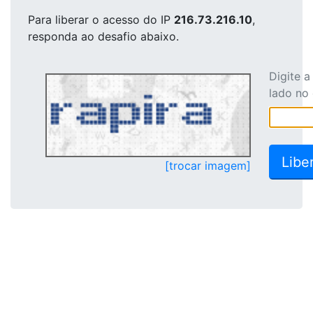
Para liberar o acesso
do IP
216.73.216.10
,
responda ao desafio abaixo.
Digite 
lado no
[trocar imagem]