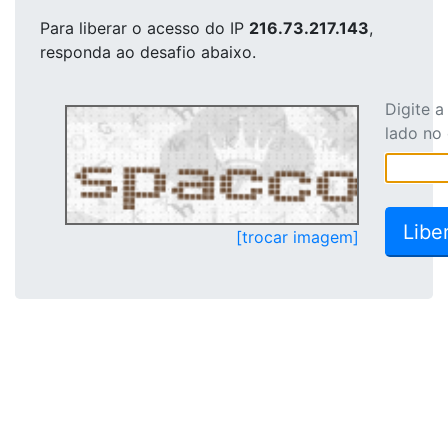
Para liberar o acesso
do IP
216.73.217.143
,
responda ao desafio abaixo.
Digite 
lado no
[trocar imagem]