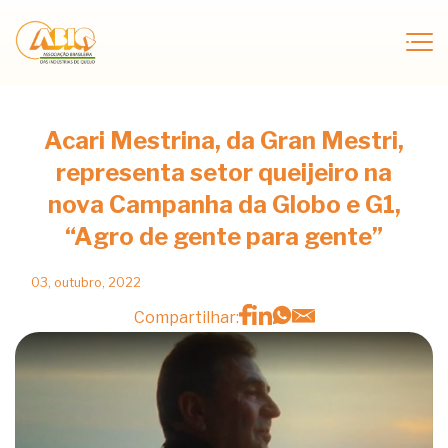
Acari Mestrina, da Gran Mestri,
representa setor queijeiro na
nova Campanha da Globo e G1,
“Agro de gente para gente”
03, outubro, 2022
Compartilhar: